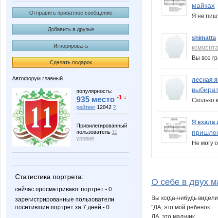
майках
Отправить приватное сообщение
Я не пиш
Добавить в друзья
shimatta
Игнорировать
коммент
Вы все г
Сделать подарок
Автофорум главный
лесная я
выбират
популярность:
-1 ↓
935 место
Сколько 
рейтинг
12042
?
Я ехала 
Привилегированный
пришлос
пользователь
11
уровня
Не могу 
Статистика портрета:
О себе в двух м
сейчас просматривают портрет - 0
Вы когда-нибудь видели
зарегистрированные пользователи
"ДА, это мой ребенок
посетившие портрет за 7 дней - 0
ДА, это мальчик