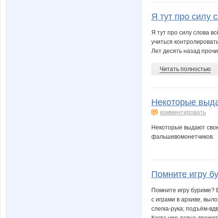
Я тут про силу с
Я тут про силу слова в
учиться контролировать
Лет десять назад прочи
Читать полностью
Некоторые выда
комментировать
Некоторые выдают свою 
фальшивомонетчиков.
Помните игру бур
Помните игру буриме? B
с играми в архиве, выл
слегка-рука; подъём-вд
Когда уже давно дрожи