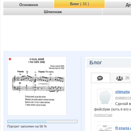
Блог
( 16 )
Основное
Др
Шпионаж
Блог
26
shimatta
коммент
Сделай м
фейсбуке (хоть я его 
полностью
Портрет заполнен на 56 %
Я ехала 