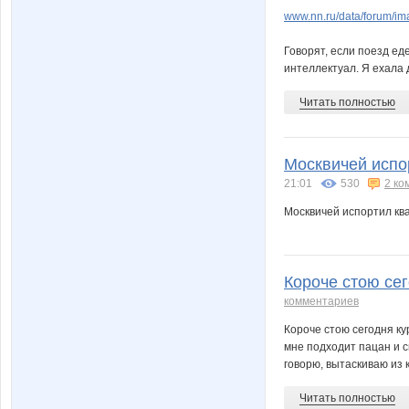
www.nn.ru/data/forum/i
Говорят, если поезд еде
интеллектуал. Я ехала д
Читать полностью
Москвичей испор
21:01
530
2 ко
Москвичей испортил ква
Короче стою сег
комментариев
Короче стою сегодня ку
мне подходит пацан и с
говорю, вытаскиваю из к
Читать полностью